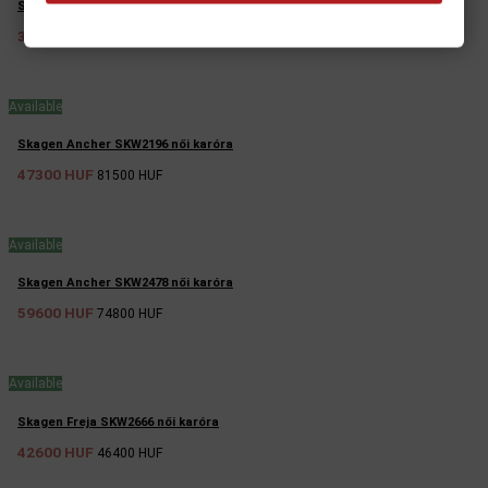
Skagen Leonora SKW2165 női karóra
39700 HUF
53000 HUF
Available
Skagen Ancher SKW2196 női karóra
47300 HUF
81500 HUF
Available
Skagen Ancher SKW2478 női karóra
59600 HUF
74800 HUF
Available
Skagen Freja SKW2666 női karóra
42600 HUF
46400 HUF