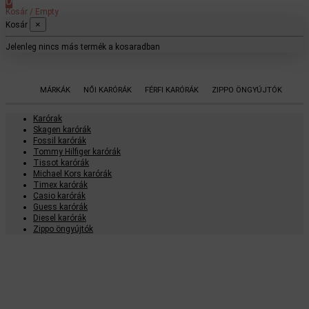
0
Kosár
/
Empty
×
Kosár
Jelenleg nincs más termék a kosaradban
MÁRKÁK
NŐI KARÓRÁK
FÉRFI KARÓRÁK
ZIPPO ÖNGYÚJTÓK
Karórak
Skagen karórák
Fossil karórák
Tommy Hilfiger karórák
Tissot karórák
Michael Kors karórák
Timex karórák
Casio karórák
Guess karórák
Diesel karórák
Zippo öngyújtók