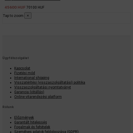
45600 HUF
70100 HUF
×
Tap to zoom
Ügyfélszolgálat
Kapcsolat
Fizetési mód
International shipping
Visszatérítési (visszaszolgáltatási) politika
Visszaszolgáltatási nyomtatványt
Garancia (jótállás)
Online vitarendezési platform
Rólunk
Előzmények
Garantált hitelesség
Fogalmak és feltételek
Személyes adatok feldolgozása (GDPR)