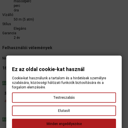
másodperc
perc
óra
Vízálló
50 m (5 atm)
Stílus
Elegáns
Garancia
2 év
Felhasználói vélemények
Nincs vélemény
16 hasonló termékek ugyanazon kategóriában:
Ez az oldal cookie-kat használ
Cookie-kat használunk a tartalom és a hirdetések személyre
szabására, közösségi hálózati funkciók biztosítására és a
Available
forgalom elemzésére.
Skagen Leonora SKW2428 női karóra
Testreszabás
45400 HUF
62500 HUF
Elutasít
Available
Minden engedélyezése