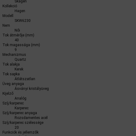
Skagen
Kollekció
Hagen
Modell
SKW6230
Nem
Női
Tok átmérője (mm)
40
Tok magassága (mm)
9
Mechanizmus
Quartz
Tok alakja
Kerek
Tok sapka
Átlátszatlan
Üveg anyaga
Ásványi kristályüveg
Kijelző
Analóg
Szíj/karperec
Karperec
Szíj/karperec anyaga
Rozsdamentes acél
Szíj/karperec szélessége
20
Funkciók és jellemzők