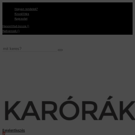
Hogyan rendelek?
Kiszállítás
Kapcsolat
Hasonlítsd össze (
)
Kedvencek (
)
Bejelentkezés