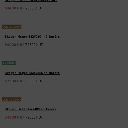
Skagen Ditte SKW2330 női karóra
63400 HUF
90000 HUF
Out of stock
Skagen Hagen SKW2601 női karóra
54900 HUF
79600 HUF
Available
Skagen Hagen SKW2356 női karóra
67200 HUF
90000 HUF
Out of stock
Skagen Hald SKW2489 női karóra
54900 HUF
79600 HUF