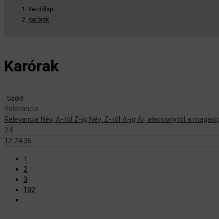
Kezdőlap
Karórak
Karórak
Szűrő
Relevancia
Relevancia
Név, A-tól Z-ig
Név, Z-től A-ig
Ár, alacsonytól a magas
24
12
24
36
1
2
3
102