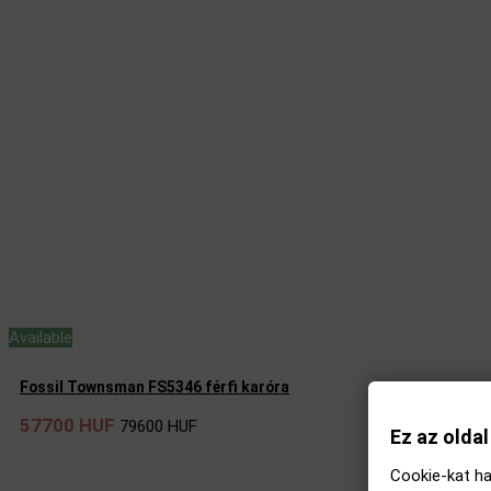
Available
Fossil Townsman FS5346 férfi karóra
57700 HUF
79600 HUF
Ez az olda
Cookie-kat ha