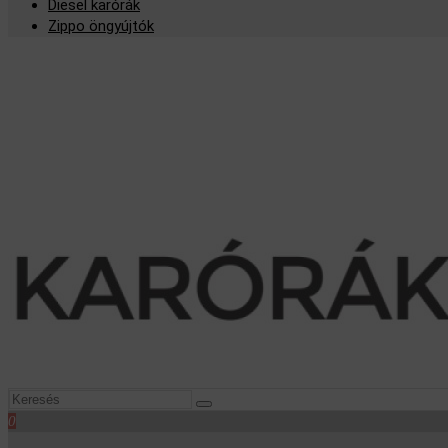
Diesel karórák
Zippo öngyújtók
0