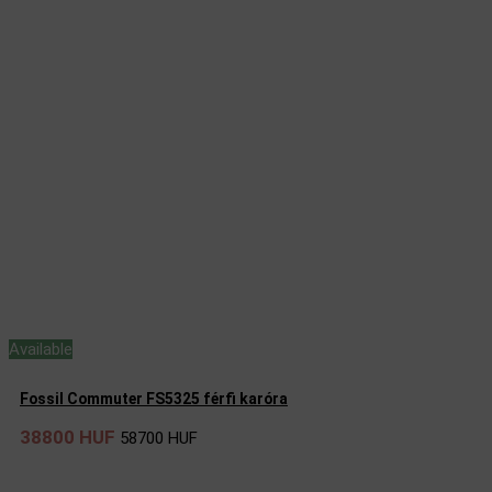
Available
Fossil Commuter FS5325 férfi karóra
38800 HUF
58700 HUF