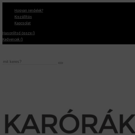
Hogyan rendelek?
Kiszállítás
Kapcsolat
Hasonlítsd össze (
)
Kedvencek (
)