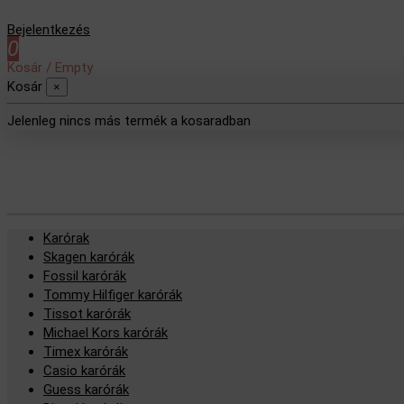
Bejelentkezés
0
Kosár
/
Empty
Kosár
×
Jelenleg nincs más termék a kosaradban
Karórak
Skagen karórák
Fossil karórák
Tommy Hilfiger karórák
Tissot karórák
Michael Kors karórák
Timex karórák
Casio karórák
Guess karórák