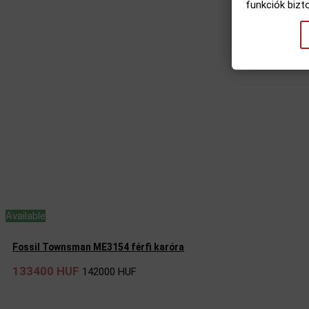
funkciók bizt
Available
Fossil Townsman ME3154 férfi karóra
133400 HUF
142000 HUF