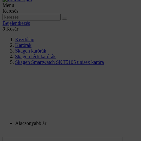
Menu
Keresés
Bejelentkezés
0
Kosár
Kezdőlap
Karórak
Skagen karórák
Skagen férfi karórák
Skagen Smartwatch SKT5105 unisex karóra
Alacsonyabb ár