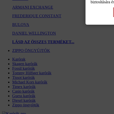
biztosítására 
ARMANI EXCHANGE
FREDERIQUE CONSTANT
BULOVA
DANIEL WELLINGTON
LÁSD AZ ÖSSZES TERMÉKET...
ZIPPO ÖNGYÚJTÓK
Karórak
Skagen karórák
Fossil karórák
Tommy Hilfiger karórák
Tissot karórák
Michael Kors karórák
Timex karórák
Casio karórák
Guess karórák
Diesel karórák
Zippo öngyújtók