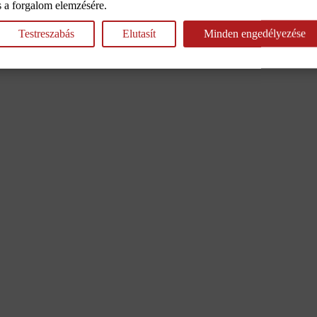
és a forgalom elemzésére.
Testreszabás
Elutasít
Minden engedélyezése