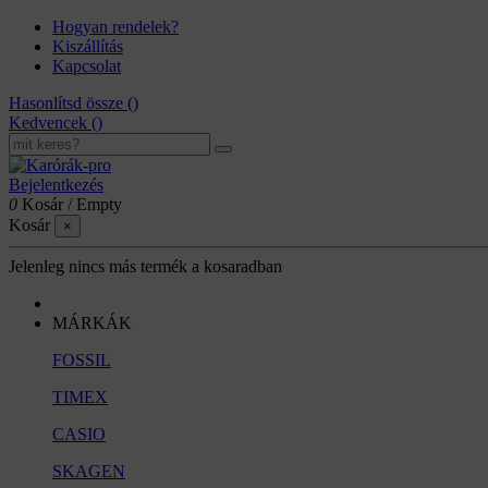
Hogyan rendelek?
Kiszállítás
Kapcsolat
Hasonlítsd össze (
)
Kedvencek (
)
Bejelentkezés
0
Kosár
/
Empty
Kosár
×
Jelenleg nincs más termék a kosaradban
MÁRKÁK
FOSSIL
TIMEX
CASIO
SKAGEN