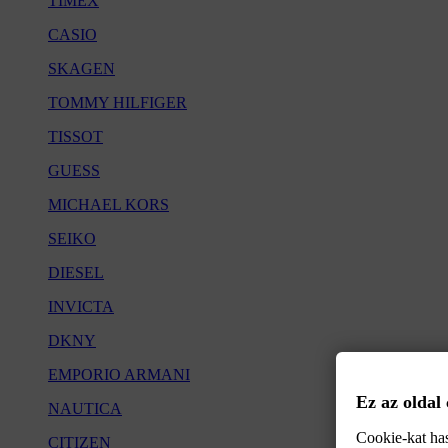
TIMEX
CASIO
SKAGEN
TOMMY HILFIGER
TISSOT
GUESS
MICHAEL KORS
SEIKO
DIESEL
INVICTA
DKNY
EMPORIO ARMANI
Ez az oldal
NAUTICA
Cookie-kat has
CITIZEN