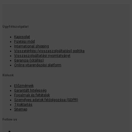
Ügyfélszolgálat
Kapcsolat
Fizetési mód
International shipping
Visszatérítési (visszaszolgáltatási) politika
Visszaszolgáltatási nyomtatványt
Garancia (jótállás)
Online vitarendezési platform
Rólunk
Előzmények
Garantált hitelesség
Fogalmak és feltételek
Személyes adatok feldolgozása (GDPR)
Titoktartás
Sitemap
Follow us