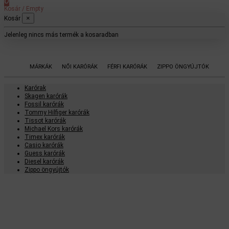
0
Kosár
/
Empty
×
Kosár
Jelenleg nincs más termék a kosaradban
MÁRKÁK
NŐI KARÓRÁK
FÉRFI KARÓRÁK
ZIPPO ÖNGYÚJTÓK
Karórak
Skagen karórák
Fossil karórák
Tommy Hilfiger karórák
Tissot karórák
Michael Kors karórák
Timex karórák
Casio karórák
Guess karórák
Diesel karórák
Zippo öngyújtók