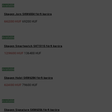
Available
Skagen Jorn SKW6554 férfi karóra
66200 HUF
69200 HUF
Available
Skagen Smartwatch SKT5115 férfi karóra
129600 HUF
136400 HUF
Available
Skagen Holst SKW6284 férfi karóra
62400 HUF
79600 HUF
Available
Skagen Signature SKW6356 férfi karóra