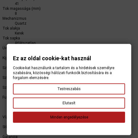
41
Tok magassága (mm)
8
Mechanizmus
Quartz
Tok alakja
Kerek
Tok sapka
Átlátszatlan
Üveg anyaga
Ásványi kristályüveg
Ez az oldal cookie-kat használ
Kijelző
Analóg
Szíj/karperec
Cookie-kat használunk a tartalom és a hirdetések személyre
Szíj
szabására, közösségi hálózati funkciók biztosítására és a
Szíj/karperec anyaga
forgalom elemzésére.
Nejlon
Szíj/karperec szélessége
Testreszabás
22
Funkciók és jellemzők
másodperc
Elutasít
perc
óra
Vízálló
Minden engedélyezése
50 m (5 atm)
Stílus
Alkalmi
Garancia