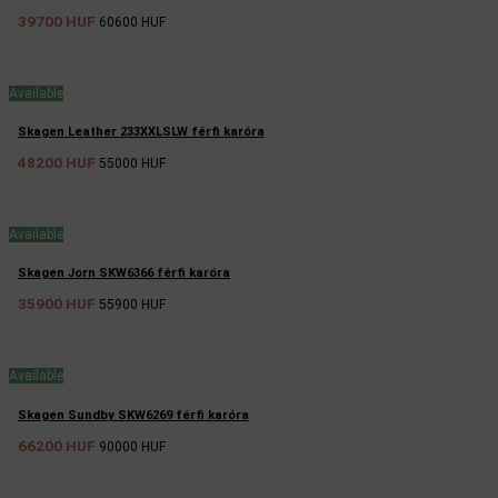
39700 HUF
60600 HUF
Available
Skagen Leather 233XXLSLW férfi karóra
48200 HUF
55000 HUF
Available
Skagen Jorn SKW6366 férfi karóra
35900 HUF
55900 HUF
Available
Skagen Sundby SKW6269 férfi karóra
66200 HUF
90000 HUF