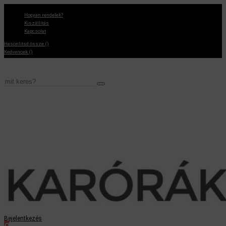
Hogyan rendelek?
Kiszállítás
Kapcsolat
Hasonlítsd össze (
)
Kedvencek (
)
Bejelentkezés