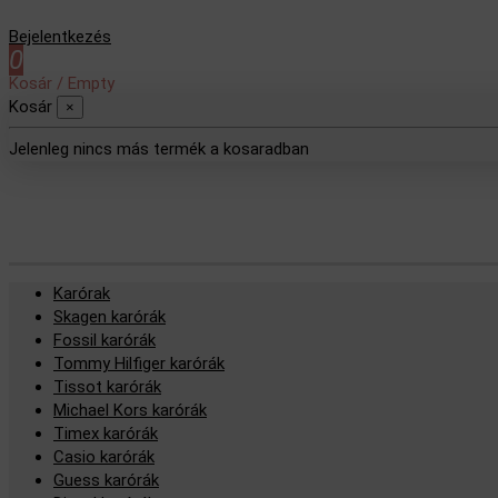
Bejelentkezés
0
Kosár
/
Empty
Kosár
×
Jelenleg nincs más termék a kosaradban
Karórak
Skagen karórák
Fossil karórák
Tommy Hilfiger karórák
Tissot karórák
Michael Kors karórák
Timex karórák
Casio karórák
Guess karórák