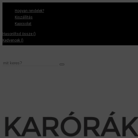
Hogyan rendelek?
Kiszállítás
Kapcsolat
Hasonlítsd össze (
)
Kedvencek (
)