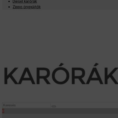
Diesel karórák
Zippo öngyújtók
0